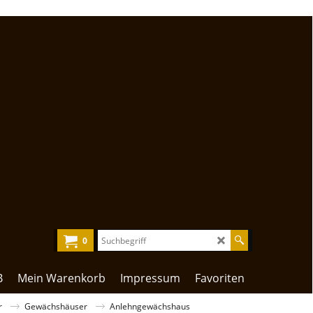
0
B
Mein Warenkorb
Impressum
Favoriten
r
Gewächshäuser
Anlehngewächshaus