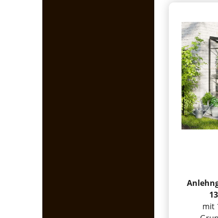
Anlehn
13
mit 
Grun