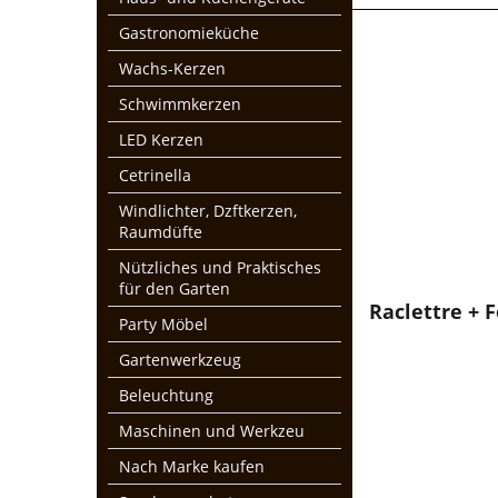
Gastronomieküche
Wachs-Kerzen
Schwimmkerzen
LED Kerzen
Cetrinella
Windlichter, Dzftkerzen,
Raumdüfte
Nützliches und Praktisches
für den Garten
Raclettre + 
Party Möbel
Gartenwerkzeug
Beleuchtung
Maschinen und Werkzeu
Nach Marke kaufen