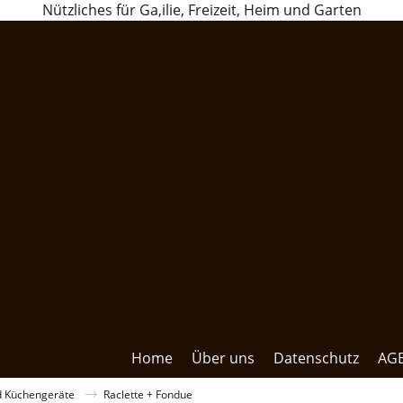
Nützliches für Ga,ilie, Freizeit, Heim und Garten
Home
Über uns
Datenschutz
AG
d Küchengeräte
Raclette + Fondue