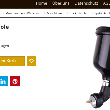
Home
Über uns
Datenschutz
AG
Maschinen und Werkzeu
Maschinen
Spritzpistole
Spritzpiato
tole
sandkosten
 Tagen
den Korb