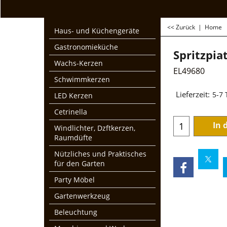
<< Zurück
|
Home
Haus- und Küchengeräte
Gastronomieküche
Spritzpia
Wachs-Kerzen
EL49680
Schwimmkerzen
€
68.95
LED Kerzen
zzgl. Mwst und Ver
Cetrinella
Lieferzeit:
5-7
Windlichter, Dzftkerzen,
Raumdüfte
In 
Nützliches und Praktisches
für den Garten
Party Möbel
Gartenwerkzeug
Beleuchtung