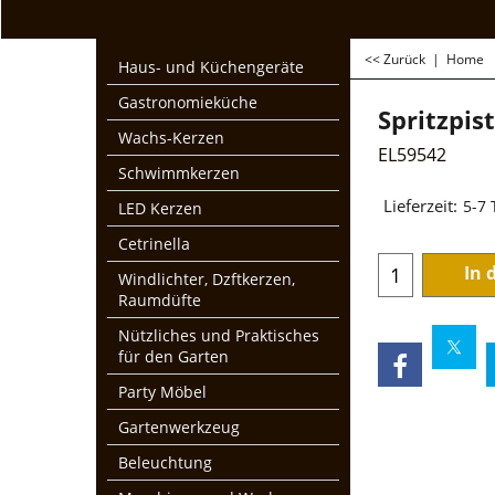
<< Zurück
|
Home
Haus- und Küchengeräte
Gastronomieküche
Spritzpis
Wachs-Kerzen
EL59542
Schwimmkerzen
€
49.95
LED Kerzen
zzgl. Mwst und Ver
Cetrinella
Lieferzeit:
5-7
Windlichter, Dzftkerzen,
Raumdüfte
In 
Nützliches und Praktisches
für den Garten
Party Möbel
Gartenwerkzeug
Beleuchtung