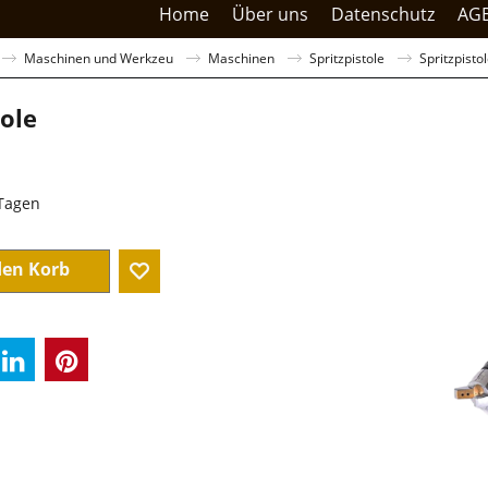
Home
Über uns
Datenschutz
AG
Maschinen und Werkzeu
Maschinen
Spritzpistole
Spritzpisto
tole
sandkosten
 Tagen
den Korb