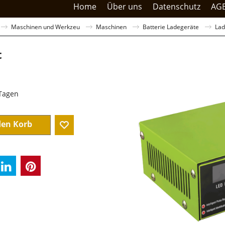
Home
Über uns
Datenschutz
AG
Maschinen und Werkzeu
Maschinen
Batterie Ladegeräte
Lad
t
sandkosten
 Tagen
den Korb