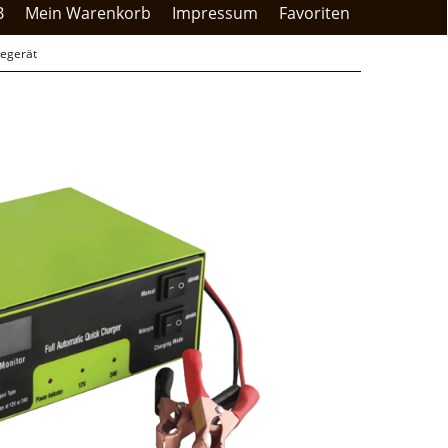
B
Mein Warenkorb
Impressum
Favoriten
egerät