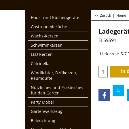
<< Zurück
|
Home
Haus- und Küchengeräte
Gastronomieküche
Ladegerä
Wachs-Kerzen
EL59591
Schwimmkerzen
€
29.95
LED Kerzen
zzgl. Mwst und Ver
Cetrinella
Lieferzeit:
5-7
Windlichter, Dzftkerzen,
Raumdüfte
In 
Nützliches und Praktisches
für den Garten
Party Möbel
Gartenwerkzeug
Beleuchtung