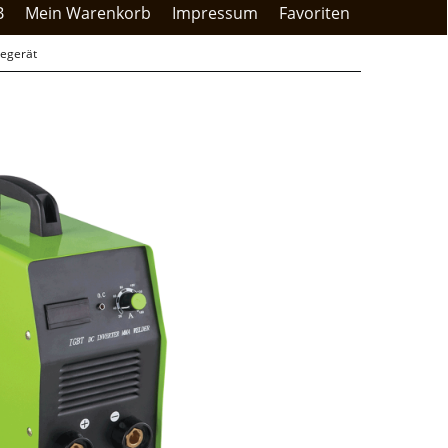
B
Mein Warenkorb
Impressum
Favoriten
egerät