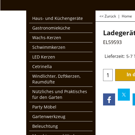
<< Zurück
|
Home
Haus- und Küchengeräte
Gastronomieküche
Ladegerä
Wachs-Kerzen
EL59593
Schwimmkerzen
€
69.95
LED Kerzen
zzgl. Mwst und Ver
Cetrinella
Lieferzeit:
5-7
Windlichter, Dzftkerzen,
Raumdüfte
In 
Nützliches und Praktisches
für den Garten
Party Möbel
Gartenwerkzeug
Beleuchtung