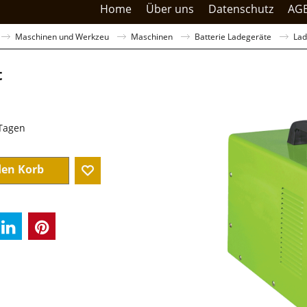
Home
Über uns
Datenschutz
AG
Maschinen und Werkzeu
Maschinen
Batterie Ladegeräte
Lad
t
sandkosten
 Tagen
den Korb