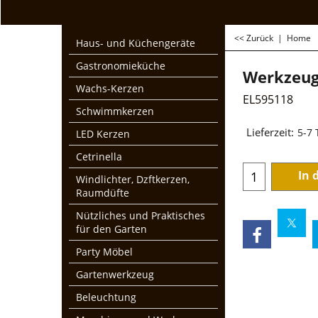
<< Zurück
|
Home
Haus- und Küchengeräte
Gastronomieküche
Werkzeug
Wachs-Kerzen
EL595118
Schwimmkerzen
€
11.95
LED Kerzen
zzgl. Mwst und Ver
Cetrinella
Lieferzeit:
5-7
Windlichter, Dzftkerzen,
Raumdüfte
In 
Nützliches und Praktisches
für den Garten
Party Möbel
Gartenwerkzeug
Beleuchtung