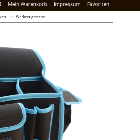
B
Mein Warenkorb
Impressum
Favoriten
xen
Werkzeugtasche