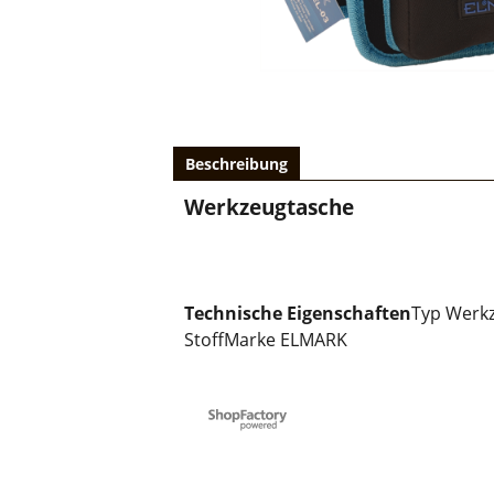
Beschreibung
Werkzeugtasche
Technische Eigenschaften
Typ Werkz
StoffMarke ELMARK
WebShop erstellt mit ShopFactory Shop Software.