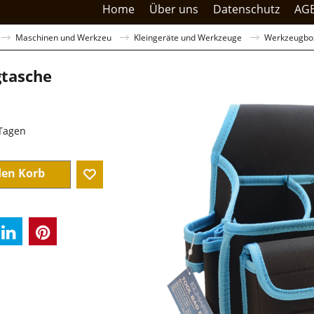
Home
Über uns
Datenschutz
AG
Maschinen und Werkzeu
Kleingeräte und Werkzeuge
Werkzeugbo
tasche
sandkosten
 Tagen
den Korb