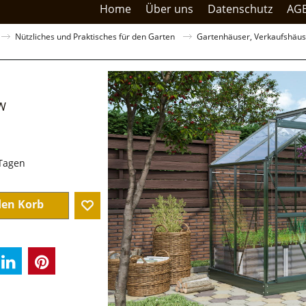
Home
Über uns
Datenschutz
AG
Nützliches und Praktisches für den Garten
Gartenhäuser, Verkaufshäuse
W
0
sandkosten
 Tagen
den Korb