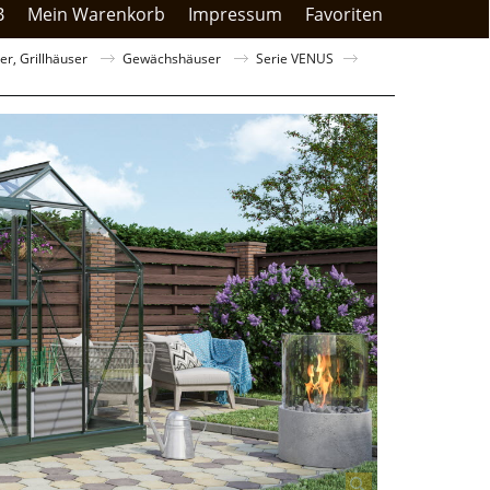
B
Mein Warenkorb
Impressum
Favoriten
r, Grillhäuser
Gewächshäuser
Serie VENUS