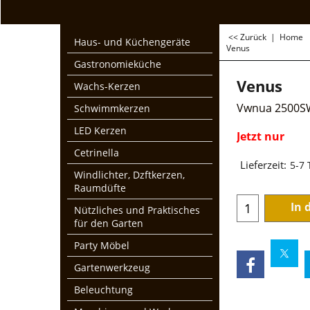
<< Zurück
|
Home
Haus- und Küchengeräte
Venus
Gastronomieküche
Venus
Wachs-Kerzen
Vwnua 2500S
Schwimmkerzen
LED Kerzen
Jetzt nur
€
349.0
Cetrinella
Windlichter, Dzftkerzen,
zzgl. Mwst und Ver
Raumdüfte
Lieferzeit:
5-7
Nützliches und Praktisches
für den Garten
In 
Party Möbel
Gartenwerkzeug
Beleuchtung