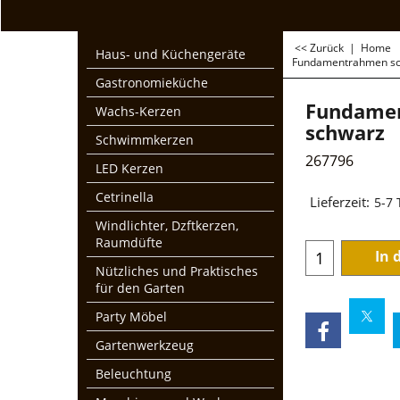
<< Zurück
|
Home
Haus- und Küchengeräte
Fundamentrahmen s
Gastronomieküche
Fundame
Wachs-Kerzen
schwarz
Schwimmkerzen
267796
LED Kerzen
€
239.5
Cetrinella
zzgl. Mwst und Ver
Windlichter, Dzftkerzen,
Raumdüfte
Lieferzeit:
5-7
Nützliches und Praktisches
für den Garten
In 
Party Möbel
Gartenwerkzeug
Beleuchtung