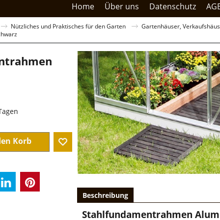
Home
Über uns
Datenschutz
AG
Nützliches und Praktisches für den Garten
Gartenhäuser, Verkaufshäuse
chwarz
ntrahmen
0
sandkosten
 Tagen
den Korb
Beschreibung
Stahlfundamentrahmen Alum