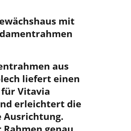
Gewächshaus mit
undamentrahmen
entrahmen aus
lech liefert einen
für Vitavia
d erleichtert die
 Ausrichtung.
er Rahmen genau