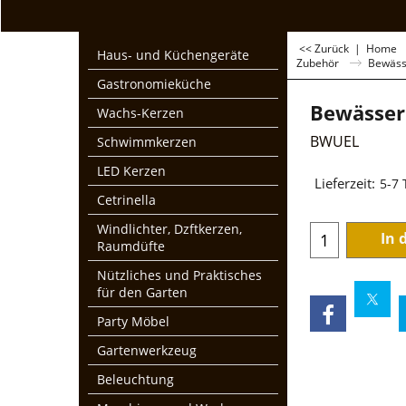
<< Zurück
|
Home
Haus- und Küchengeräte
Zubehör
Bewäss
Gastronomieküche
Bewässer
Wachs-Kerzen
BWUEL
Schwimmkerzen
€
59.90
LED Kerzen
Cetrinella
zzgl. Mwst und Ver
Windlichter, Dzftkerzen,
Lieferzeit:
5-7
Raumdüfte
Nützliches und Praktisches
In 
für den Garten
Party Möbel
Gartenwerkzeug
Beleuchtung