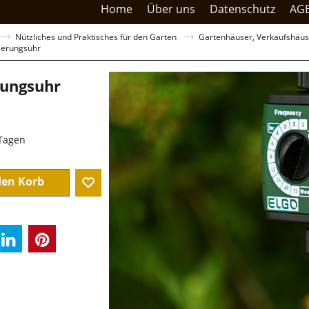
Home
Über uns
Datenschutz
AG
Nützliches und Praktisches für den Garten
Gartenhäuser, Verkaufshäuse
erungsuhr
ungsuhr
sandkosten
 Tagen
den Korb