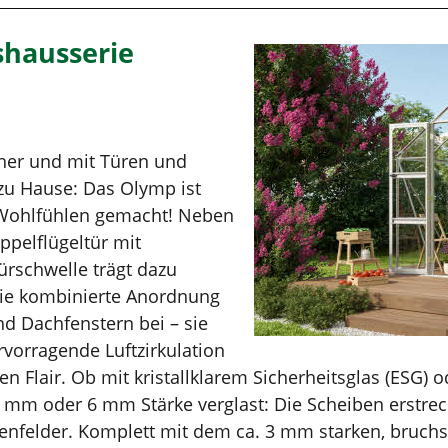
hausserie
her und mit Türen und
zu Hause: Das Olymp ist
Wohlfühlen gemacht! Neben
pelflügeltür mit
ürschwelle trägt dazu
ie kombinierte Anordnung
nd Dachfenstern bei – sie
rvorragende Luftzirkulation
n Flair. Ob mit kristallklarem Sicherheitsglas (ESG)
4 mm oder 6 mm Stärke verglast: Die Scheiben erstrec
enfelder. Komplett mit dem ca. 3 mm starken, bruchsta