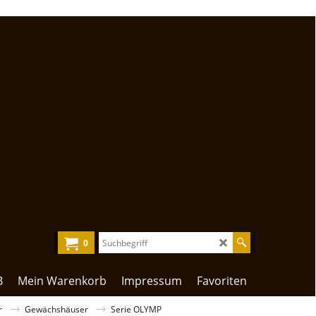
0
B
Mein Warenkorb
Impressum
Favoriten
r
Gewächshäuser
Serie OLYMP