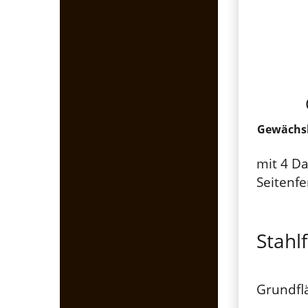
Gewächsh
mit 4 Da
Seitenfe
Stah
Grundflä