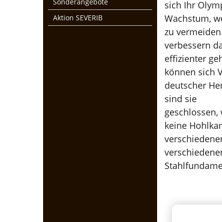
Sonderangebote
sich Ihr Olymp
Wachstum, wen
Aktion SEVERIB
zu vermeiden.
verbessern da
effizienter g
können sich V
deutscher Her
sind sie
geschlossen, 
keine Hohlkam
verschiedenen
verschiedenen
Stahlfundame