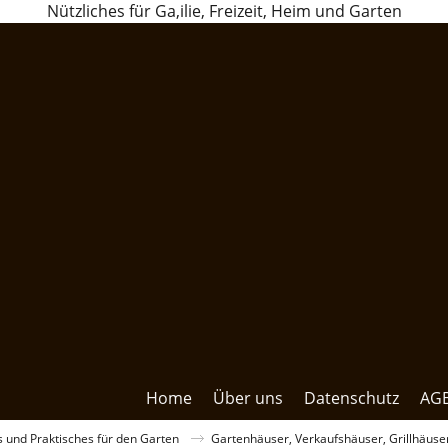
Nützliches für Ga,ilie, Freizeit, Heim und Garten
Home
Über uns
Datenschutz
AG
s und Praktisches für den Garten
Gartenhäuser, Verkaufshäuser, Grillhäuse