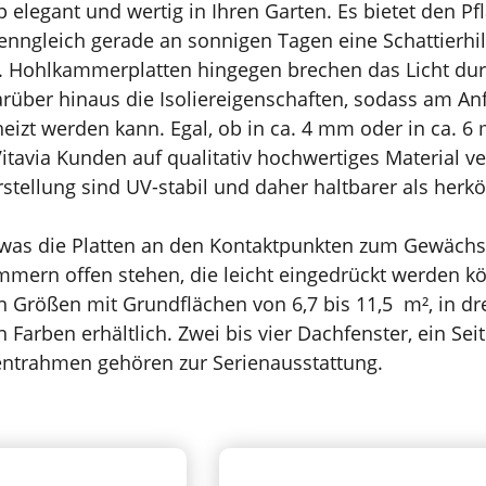
 elegant und wertig in Ihren Garten. Es bietet den Pfl
ngleich gerade an sonnigen Tagen eine Schattierhilf
 Hohlkammerplatten hingegen brechen das Licht durch
rüber hinaus die Isoliereigenschaften, sodass am A
eheizt werden kann. Egal, ob in ca. 4 mm oder in ca.
itavia Kunden auf qualitativ hochwertiges Material v
stellung sind UV-stabil und daher haltbarer als herk
was die Platten an den Kontaktpunkten zum Gewächsha
mern offen stehen, die leicht eingedrückt werden kö
 Größen mit Grundflächen von 6,7 bis 11,5 m², in dre
 Farben erhältlich. Zwei bis vier Dachfenster, ein Se
ntrahmen gehören zur Serienausstattung.