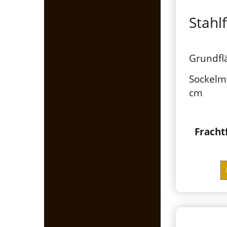
Stah
Grundflä
Sockelm
cm
Fracht