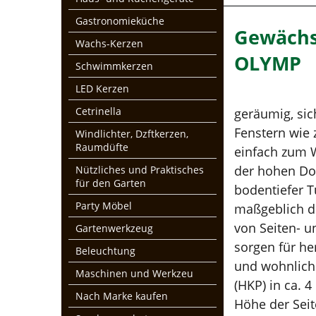
Gastronomieküche
Gewächs
Wachs-Kerzen
OLYMP
Schwimmkerzen
LED Kerzen
Cetrinella
geräumig, sic
Fenstern wie 
Windlichter, Dzftkerzen,
Raumdüfte
einfach zum 
der hohen Dop
Nützliches und Praktisches
für den Garten
bodentiefer T
Party Möbel
maßgeblich d
von Seiten- u
Gartenwerkzeug
sorgen für he
Beleuchtung
und wohnliche
Maschinen und Werkzeu
(HKP) in ca. 
Nach Marke kaufen
Höhe der Seit