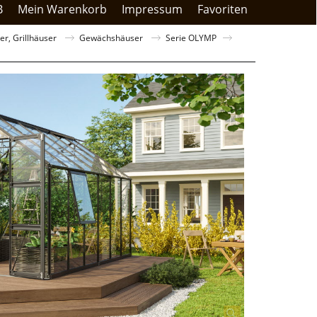
B
Mein Warenkorb
Impressum
Favoriten
r, Grillhäuser
Gewächshäuser
Serie OLYMP