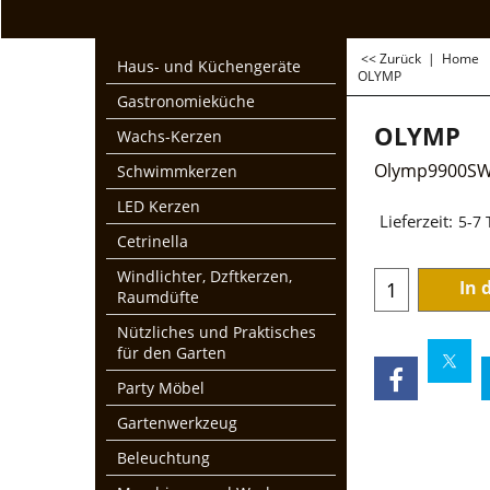
<< Zurück
|
Home
Haus- und Küchengeräte
OLYMP
Gastronomieküche
OLYMP
Wachs-Kerzen
Olymp9900S
Schwimmkerzen
€
1,668
LED Kerzen
Cetrinella
zzgl. Mwst und Ver
Windlichter, Dzftkerzen,
Lieferzeit:
5-7
Raumdüfte
Nützliches und Praktisches
In 
für den Garten
Party Möbel
Gartenwerkzeug
Beleuchtung