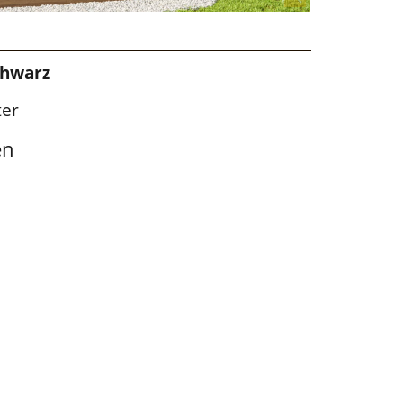
chwarz
ter
en