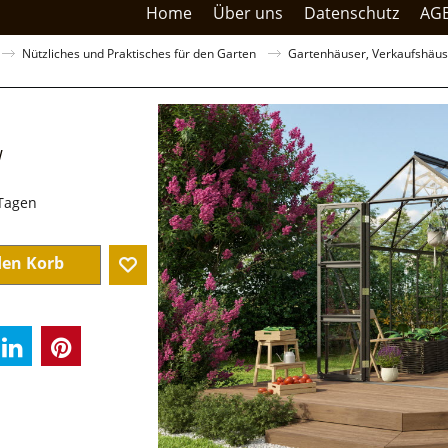
Home
Über uns
Datenschutz
AG
Nützliches und Praktisches für den Garten
Gartenhäuser, Verkaufshäuse
W
.00
sandkosten
 Tagen
den Korb