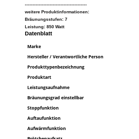
Farbe: schwarz
----------------------------------------
weitere Produktinformationen:
Bräunungsstufen: 7
Leistung: 850 Watt
Datenblatt
Marke
S
Hersteller / Verantwortliche Person
S
Produkttypenbezeichnung
A
Produktart
T
Leistungsaufnahme
Bräunungsgrad einstellbar
J
Stoppfunktion
J
Auftaufunktion
J
Aufwärmfunktion
J